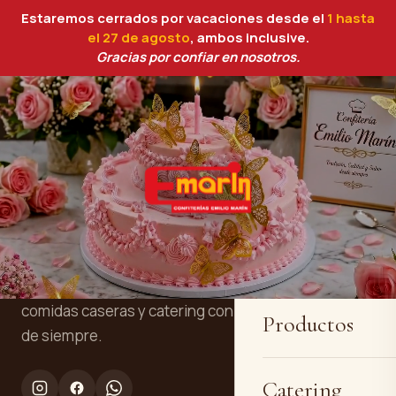
Estaremos cerrados por vacaciones desde el
1 hasta
el 27 de agosto
, ambos inclusive.
Gracias por confiar en nosotros.
Inicio
Confitería y panadería artesanal en
Quiénes somos
Cartagena. Tres generaciones
elaborando tartas personalizadas, pan,
comidas caseras y catering con la receta
Productos
de siempre.
Catering