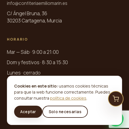
info@confiteriaemiliomarin.es
C/ Ángel Bruna, 36
30203 Cartagena, Murcia
HORARIO
Mar — Sáb · 9:00 a 21:00
Dom y festivos · 8:30 a 15:30
Lunes · cerrado
Cookies en este sitio:
usamos cookies técnicas
para que la web funcione correctamente. Puedes
consultar nuestra
política de cookies
.
©
2026
Confitería Emilio Marín · Desde 1945. Todos los
Aceptar
Solo necesarias
derechos reservados.
Aviso legal
Privacidad
Cookies