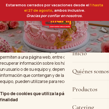
Estaremos cerrados por vacaciones desde el
1 hasta
el 27 de agosto
, ambos inclusive.
Gracias por confiar en nosotros.
POLITICA DE COOKIES
¿Qué son las cookies?
Una cookie es un fichero que se descarga en su ordenador
al acceder a determinadas páginas web. Las cookies
Inicio
permiten a una página web, entre otras cosas, almacenar y
recuperar información sobre los hábitos de navegación de
un usuario o de su equipo y, dependiendo de la
Quiénes somos
información que contengan y de la forma en que utilice su
equipo, pueden utilizarse para reconocer al usuario.
Productos
Tipo de cookies que utiliza la página web y su
finalidad
Catering