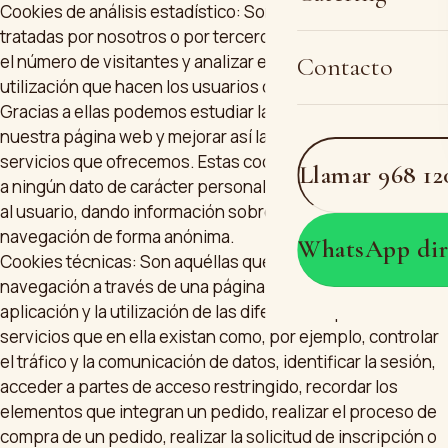
Cookies de análisis estadístico: Son aquellas que, bien
tratadas por nosotros o por terceros, permiten cuantificar
el número de visitantes y analizar estadísticamente la
Contacto
utilización que hacen los usuarios de nuestros servicios.
Gracias a ellas podemos estudiar la navegación por
nuestra página web y mejorar así la oferta de productos o
servicios que ofrecemos. Estas cookies no irán asociadas
Llamar 968 12
a ningún dato de carácter personal que pueda identificar
al usuario, dando información sobre el comportamiento de
navegación de forma anónima.
WhatsApp dir
Cookies técnicas: Son aquéllas que permiten al usuario la
navegación a través de una página web, plataforma o
aplicación y la utilización de las diferentes opciones
servicios que en ella existan como, por ejemplo, controlar
el tráfico y la comunicación de datos, identificar la sesión,
acceder a partes de acceso restringido, recordar los
elementos que integran un pedido, realizar el proceso de
compra de un pedido, realizar la solicitud de inscripción o