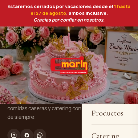
Estaremos cerrados por vacaciones desde el
1 hasta
el 27 de agosto
, ambos inclusive.
Gracias por confiar en nosotros.
Inicio
Confitería y panadería artesanal en
Quiénes somos
Cartagena. Tres generaciones
elaborando tartas personalizadas, pan,
comidas caseras y catering con la receta
Productos
de siempre.
Catering