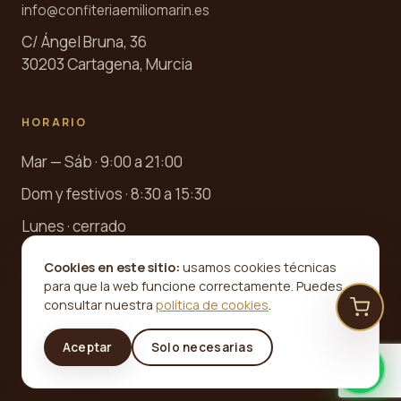
info@confiteriaemiliomarin.es
C/ Ángel Bruna, 36
30203 Cartagena, Murcia
HORARIO
Mar — Sáb · 9:00 a 21:00
Dom y festivos · 8:30 a 15:30
Lunes · cerrado
Cookies en este sitio:
usamos cookies técnicas
para que la web funcione correctamente. Puedes
consultar nuestra
política de cookies
.
©
2026
Confitería Emilio Marín · Desde 1945. Todos los
Aceptar
Solo necesarias
derechos reservados.
Aviso legal
Privacidad
Cookies