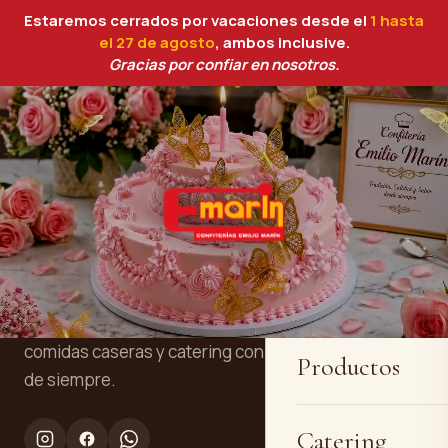
Estaremos cerrados por vacaciones desde el
1 hasta
el 27 de agosto
, ambos inclusive.
Gracias por confiar en nosotros.
Inicio
Confitería y panadería artesanal en
Quiénes somos
Cartagena. Tres generaciones
elaborando tartas personalizadas, pan,
comidas caseras y catering con la receta
Productos
de siempre.
Catering