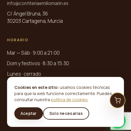
info@confiteriaemiliomarin.es
C/ Ángel Bruna, 36
30203 Cartagena, Murcia
HORARIO
Mar — Sáb · 9:00 a 21:00
Dom y festivos · 8:30 a 15:30
Lunes · cerrado
Cookies en este sitio:
usamos cookies técnicas
para que la web funcione correctamente. Puedes
consultar nuestra
política de cookies
.
©
2026
Confitería Emilio Marín · Desde 1945. Todos los
Aceptar
Solo necesarias
derechos reservados.
Aviso legal
Privacidad
Cookies