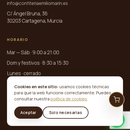
info@confiteriaemiliomarin.es
C/ Ángel Bruna, 36
30203 Cartagena, Murcia
HORARIO
Mar — Sáb · 9:00 a 21:00
Dom y festivos · 8:30 a 15:30
Lunes · cerrado
Cookies en este sitio:
usamos cookies técnicas
para que la web funcione correctamente. Puedes
consultar nuestra
política de cookies
.
©
2026
Confitería Emilio Marín · Desde 1945. Todos los
Aceptar
Solo necesarias
derechos reservados.
Aviso legal
Privacidad
Cookies