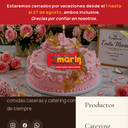
Estaremos cerrados por vacaciones desde el
1 hasta
el 27 de agosto
, ambos inclusive.
Gracias por confiar en nosotros.
Inicio
Confitería y panadería artesanal en
Quiénes somos
Cartagena. Tres generaciones
elaborando tartas personalizadas, pan,
comidas caseras y catering con la receta
Productos
de siempre.
Catering