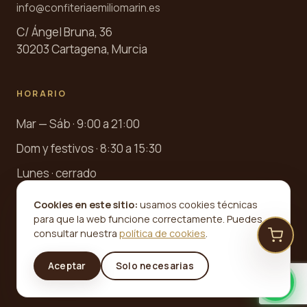
info@confiteriaemiliomarin.es
C/ Ángel Bruna, 36
30203 Cartagena, Murcia
HORARIO
Mar — Sáb · 9:00 a 21:00
Dom y festivos · 8:30 a 15:30
Lunes · cerrado
Cookies en este sitio:
usamos cookies técnicas
para que la web funcione correctamente. Puedes
consultar nuestra
política de cookies
.
©
2026
Confitería Emilio Marín · Desde 1945. Todos los
Aceptar
Solo necesarias
derechos reservados.
Aviso legal
Privacidad
Cookies