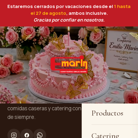
Estaremos cerrados por vacaciones desde el
1 hasta
el 27 de agosto
, ambos inclusive.
Gracias por confiar en nosotros.
Inicio
Confitería y panadería artesanal en
Quiénes somos
Cartagena. Tres generaciones
elaborando tartas personalizadas, pan,
comidas caseras y catering con la receta
Productos
de siempre.
Catering