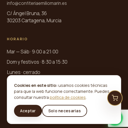
info@confiteriaemiliomarin.es
C/ Ángel Bruna, 36
30203 Cartagena, Murcia
HORARIO
Mar — Sáb · 9:00 a 21:00
Dom y festivos · 8:30 a 15:30
Lunes · cerrado
Cookies en este sitio:
usamos cookies técnicas
para que la web funcione correctamente. Puedes
consultar nuestra
política de cookies
.
©
2026
Confitería Emilio Marín · Desde 1945. Todos los
Aceptar
Solo necesarias
derechos reservados.
Aviso legal
Privacidad
Cookies