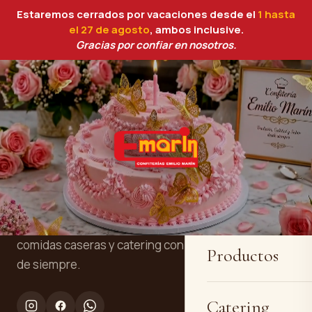
Estaremos cerrados por vacaciones desde el
1 hasta
el 27 de agosto
, ambos inclusive.
Gracias por confiar en nosotros.
Inicio
Confitería y panadería artesanal en
Quiénes somos
Cartagena. Tres generaciones
elaborando tartas personalizadas, pan,
comidas caseras y catering con la receta
Productos
de siempre.
Catering