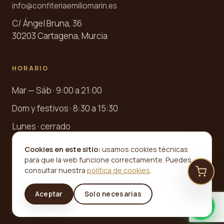
info@confiteriaemiliomarin.es
C/ Ángel Bruna, 36
30203 Cartagena, Murcia
HORARIO
Mar — Sáb · 9:00 a 21:00
Dom y festivos · 8:30 a 15:30
Lunes · cerrado
Cookies en este sitio:
usamos cookies técnicas
para que la web funcione correctamente. Puedes
consultar nuestra
política de cookies
.
©
2026
Confitería Emilio Marín · Desde 1945. Todos los
Aceptar
Solo necesarias
derechos reservados.
Aviso legal
Privacidad
Cookies