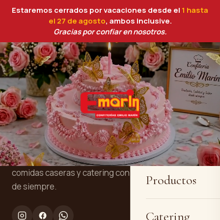
Estaremos cerrados por vacaciones desde el
1 hasta
el 27 de agosto
, ambos inclusive.
Gracias por confiar en nosotros.
Inicio
Confitería y panadería artesanal en
Quiénes somos
Cartagena. Tres generaciones
elaborando tartas personalizadas, pan,
comidas caseras y catering con la receta
Productos
de siempre.
Catering