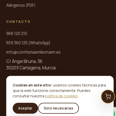
Alérgenos (PDF)
CONTACTO
968 120 210
659 360 125 (WhatsApp)
info@confiteriaemiliomarin.es
C/ Ángel Bruna, 36
30203 Cartagena, Murcia
HORARIO
Cookies en este sitio:
usamos cookies técnicas para
que la web funcione correctamente. Puedes
Mar — Sáb · 9:00 a 21:00
consultar nuestra
política de cookies
.
Dom y festivos · 8:30 a 15:30
Aceptar
Solo necesarias
Lunes · cerrado