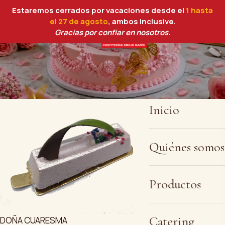
Estaremos cerrados por vacaciones desde el
1 hasta
el 27 de agosto
, ambos inclusive.
Gracias por confiar en nosotros.
DON CARNAL
Mus de frambuesas naturales con base de bizcocho al
cacao y decorado con color plata alimentaria.
Alérgenos: gluten, huevo y lactosa.
Inicio
Quiénes somos
Productos
Catering
DOÑA CUARESMA